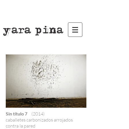
yara pina
Sin título 7
(2014)
caballetes carbonizados arrojados
contra la pared