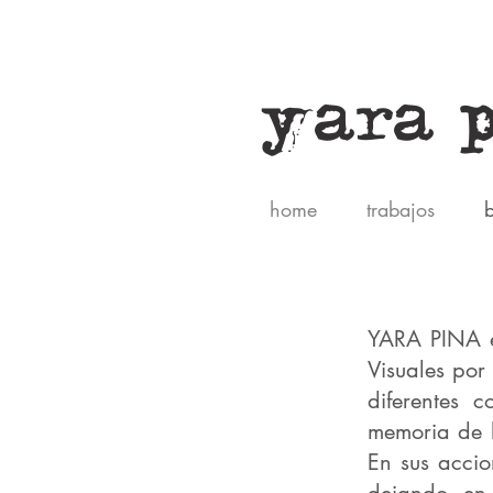
yara 
home
trabajos
b
YARA PINA es
Visuales por
diferentes c
memoria de l
En sus accio