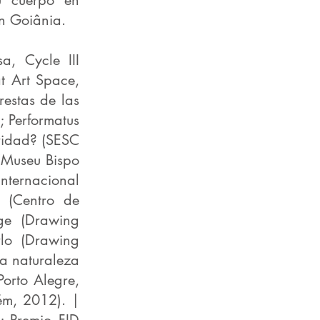
u cuerpo en
en Goiânia.
a, Cycle III
t Art Space,
restas de las
; Performatus
uridad? (SESC
(Museu Bispo
nternacional
 (Centro de
ge (Drawing
lo (Drawing
la naturaleza
Porto Alegre,
ém, 2012). |