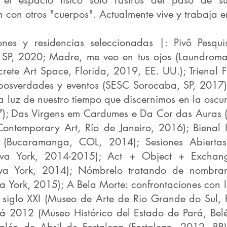
el espacio físico sólo rastros del paso de s
n con otros "cuerpos". Actualmente vive y trabaja 
ones y residencias seleccionadas |: Pivô Pesquis
, SP, 2020; Madre, me veo en tus ojos (Laundroma
ete Art Space, Florida, 2019, EE. UU.); Trienal F
 posverdades y eventos (SESC Sorocaba, SP, 2017)
la luz de nuestro tiempo que discernimos en la osc
7); Das Virgens em Cardumes e Da Cor das Auras 
ontemporary Art, Río de Janeiro, 2016); Bienal I
(Bucaramanga, COL, 2014); Sesiones Abiertas
eva York, 2014-2015); Act + Object + Exchan
va York, 2014); Nómbrelo tratando de nombrar
a York, 2015); A Bela Morte: confrontaciones con 
 siglo XXI (Museo de Arte de Rio Grande do Sul, 
rá 2012 (Museo Histórico del Estado de Pará, Bel