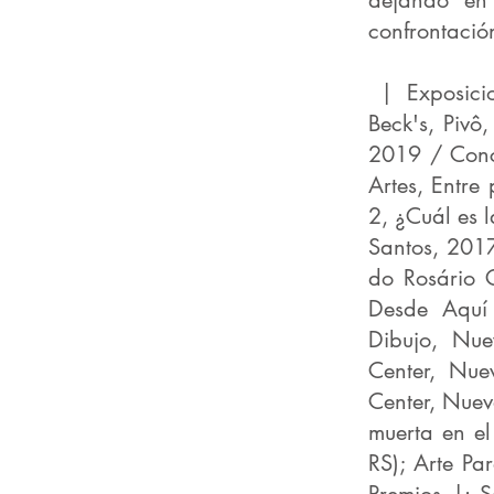
dejando en 
confrontació
​
| Exposici
Beck's, Pivô
2019 / Concr
Artes, Entre
2, ¿Cuál es 
Santos, 201
do Rosário C
Desde Aquí 
Dibujo, Nu
Center, Nue
Center, Nuev
muerta en el
RS); Arte Pa